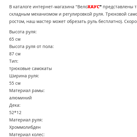
В каталоге интернет-магазина "Вело
ХАУС
"
представлены та
складным механизмом и регулировкой руля. Трюковой самок
ростом, наш мастер может обрезать руль бесплатно). Скор
Высота руля:
65 см
Высота руля от пола:
87 см
Тип:
трюковые самокаты
Ширина руля:
55 см
Материал рамы:
алюминий
Дека:
52*12
Материал руля:
Хроммолибден
Материал колес: