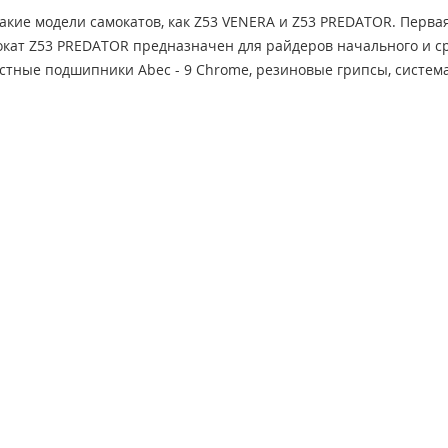
кие модели самокатов, как Z53 VENERA и Z53 PREDATOR. Перва
ат Z53 PREDATOR предназначен для райдеров начального и сред
остные подшипники Аbec - 9 Chrome, резиновые грипсы, система