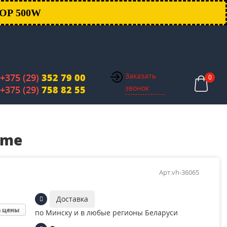
ОР 500W
Заказать
+375 (29)
352 79 00
0
звонок
+375 (29)
758 82 55
ome
Арт.vh-36065
Доставка
а цены
по Минску и в любые регионы Беларуси