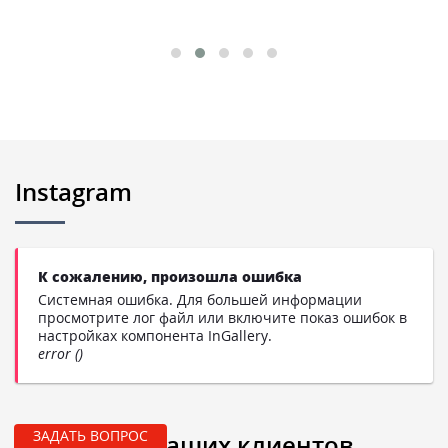
Instagram
К сожалению, произошла ошибка
Системная ошибка. Для большей информации
просмотрите лог файл или включите показ ошибок в
настройках компонента InGallery.
error ()
ЗАДАТЬ ВОПРОС
Отзывы от наших клиентов