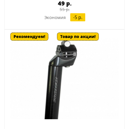
49 p.
55 p.
-5 p.
Экономия
Рекомендуем!
Товар по акции!