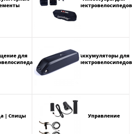
ементы
электровелосипедов
щение для
Аккумуляторы для
овелосипеда
электровелосипедов
а | Спицы
Управление