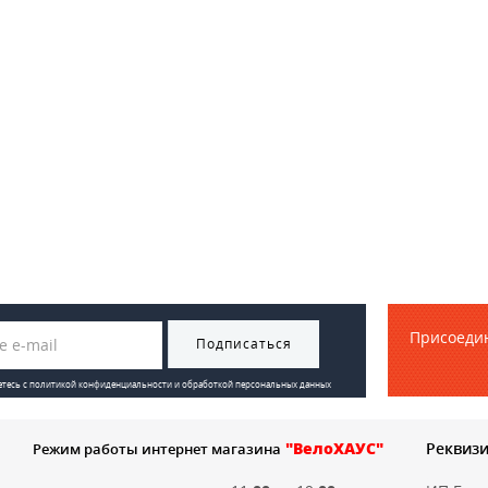
30 ноября -0001
а свою цену -
Лучший Комплект за свою цену -
АКБ 17.6АМ.Ч
KIT-10 XF15-500W АКБ 17.6АМ.Ч
Присоедин
Подписаться
етесь с
политикой конфиденциальности и обработкой персональных данных
"ВелоХАУС"
Реквиз
Режим работы интернет магазина