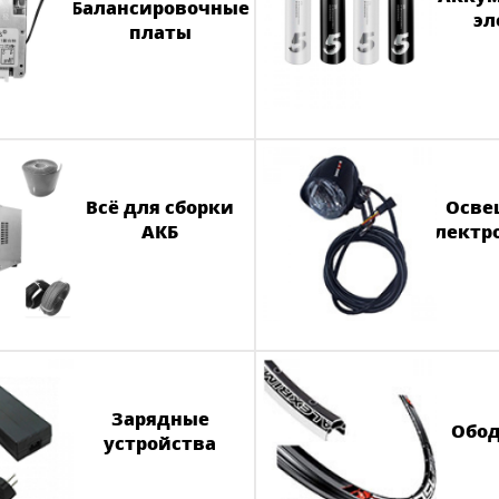
Балансировочные
эл
платы
Всё для сборки
Осве
АКБ
электр
Зарядные
Обод
устройства