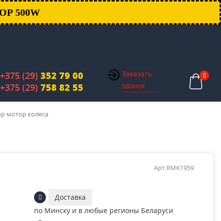
ОР 500W
Заказать
+375 (29)
352 79 00
0
звонок
+375 (29)
758 82 55
ор мотор колеса
Арт.RMK1959
Доставка
по Минску и в любые регионы Беларуси