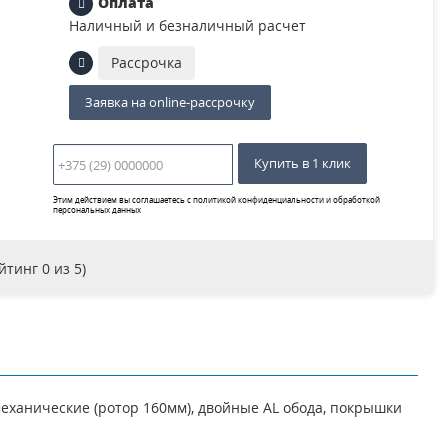
Оплата
Наличный и безналичный расчет
Рассрочка
Заявка на online-рассрочку
Купить в 1 клик
Этим действием вы соглашаетесь с
политикой конфиденциальности и обработкой
персональных данных
ейтинг
0
из 5)
е механические (ротор 160мм), двойные AL обода, покрышки