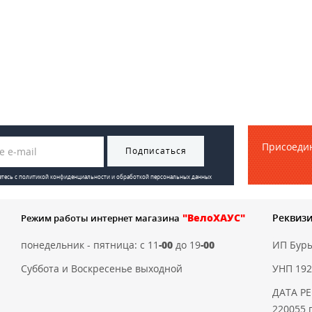
Присоедин
Подписаться
етесь с
политикой конфиденциальности и обработкой персональных данных
"ВелоХАУС"
Реквиз
Режим работы интернет магазина
понедельник - пятница: с 11
-00
до 19
-00
ИП Бур
Суббота и Воскресенье выходной
УНП 192
ДАТА РЕ
220055 г