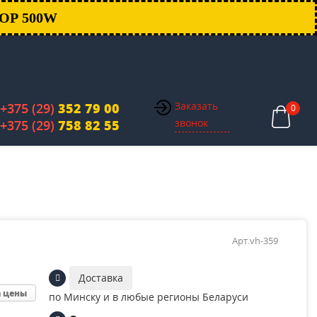
ОР 500W
Заказать
+375 (29)
352 79 00
0
звонок
+375 (29)
758 82 55
Арт.vh-359
Доставка
а цены
по Минску и в любые регионы Беларуси