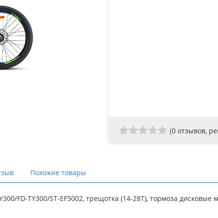
(
0
отзывов, р
тзыв
Похожие товары
D-TY300/FD-TY300/ST-EF5002, трещотка (14-28Т), тормоза дисковы