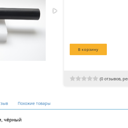
(
0
отзывов, р
тзыв
Похожие товары
м, чёрный