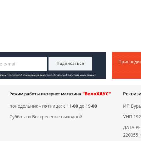
Присоедин
Подписаться
етесь с
политикой конфиденциальности и обработкой персональных данных
"ВелоХАУС"
Реквиз
Режим работы интернет магазина
понедельник - пятница: с 11
-00
до 19
-00
ИП Бур
Суббота и Воскресенье выходной
УНП 192
ДАТА РЕ
220055 г