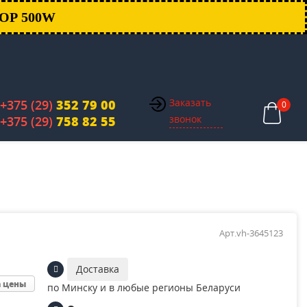
ОР 500W
Заказать
+375 (29)
352 79 00
0
звонок
+375 (29)
758 82 55
Арт.vh-3645123
Доставка
а цены
по Минску и в любые регионы Беларуси